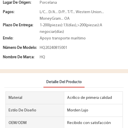
Lugar De Origen:
Porcelana
Pagos:
L/C... D/A... D/P... T/T... Western Union...
MoneyGram... OA
Plazo De Entrega:
1-200(piezas):13(días),>200(piezas):A
negociar(días)
Envío:
Apoyo transporte marítimo
Número De Modelo:
HQ20240815001
Nombre De Marca:
HQ
Detalle Del Producto
Material
Acrílico de primera calidad
Estilo De Diseño
Morden Lujo
OEM/ODM
Recibido con satisfacción