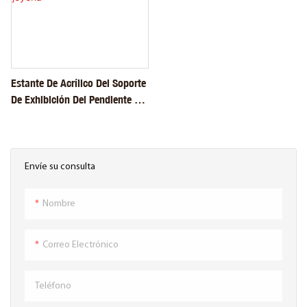
Estante De Acrílico Del Soporte
De Exhibición Del Pendiente De
La Mariposa Organiza El
Estante De La Joyería
Envíe su consulta
Nombre
Correo Electrónico
Teléfono