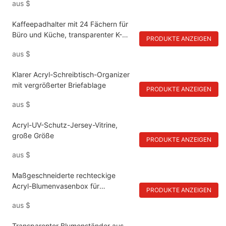
aus
$
Kaffeepadhalter mit 24 Fächern für
Büro und Küche, transparenter K-
PRODUKTE ANZEIGEN
Cup-Organizer aus Acryl
aus
$
Klarer Acryl-Schreibtisch-Organizer
mit vergrößerter Briefablage
PRODUKTE ANZEIGEN
aus
$
Acryl-UV-Schutz-Jersey-Vitrine,
große Größe
PRODUKTE ANZEIGEN
aus
$
Maßgeschneiderte rechteckige
Acryl-Blumenvasenbox für
PRODUKTE ANZEIGEN
Tischdekorationen
aus
$
Transparenter Blumenständer aus