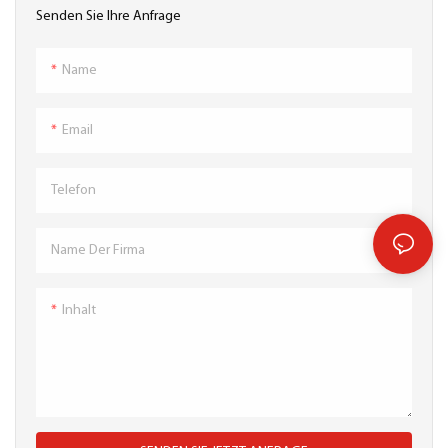
Ihrem Bad verbessert wird
ist mit einem hohlen Griff für
Senden Sie Ihre Anfrage
einfache Bewegung
ausgestattet. Drei Slots für
Name
Teebeutel können verschiedene
Arten von Teebüten
aufbewahren. Perfect Tea
Email
Bageholder Organizer kann Ihre
Küchendesktop ordentlich
Telefon
machen. 1 Paket in Paket
Name Der Firma
Inhalt