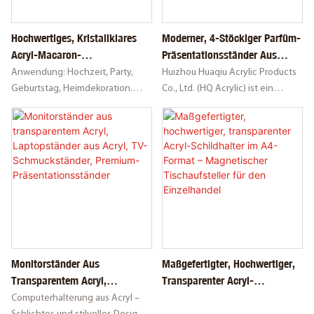
Hochwertiges, Kristallklares
Moderner, 4-Stöckiger Parfüm-
Acryl-Macaron-
Präsentationsständer Aus
Präsentationstablett Mit 4
Transparentem Acryl Für Die
Anwendung: Hochzeit, Party,
Huizhou Huaqiu Acrylic Products
Fächern, Keksständer Und
Ladentheke Im Einzelhandel
Geburtstag, Heimdekoration.
Co., Ltd. (HQ Acrylic) ist ein
Aufbewahrung, 4 Mm Dick,
Farbe: Kristallklar. Logo:
junges und dynamisches
Individuelle Logo-Option,
Individuelles Logo willkommen.
Unternehmen, das Acrylprodukte
Handgefertigt
Stil: Schick, elegant, stilvoll.
herstellt. Unsere Inhaberin ist seit
Funktion: Sehr robust und bietet
2011 in der Acrylbranche tätig. In
Platz für 50 Standard-Macarons.
den fast elf Jahren unseres
Bestehens haben wir ein Team
aus exzellenten und
professionellen Mitarbeitern in
Vertrieb und Produktion
aufgebaut. Dank der
Monitorständer Aus
Maßgefertigter, Hochwertiger,
Unterstützung unserer
Transparentem Acryl,
Transparenter Acryl-
bestehenden und neuen Kunden
Laptopständer Aus Acryl, TV-
Schildhalter Im A4-Format –
haben wir HQ Acrylic Products
Computerhalterung aus Acryl –
Schmuckständer, Premium-
Magnetischer Tischaufsteller