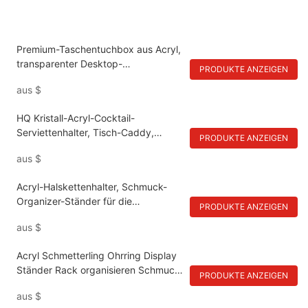
Premium-Taschentuchbox aus Acryl,
transparenter Desktop-
PRODUKTE ANZEIGEN
Aufbewahrungsbehälter,
aus
$
multifunktionaler Organizer-Halter
HQ Kristall-Acryl-Cocktail-
Serviettenhalter, Tisch-Caddy,
PRODUKTE ANZEIGEN
Taschentuchspender
aus
$
Acryl-Halskettenhalter, Schmuck-
Organizer-Ständer für die
PRODUKTE ANZEIGEN
Raumdekoration auf der
aus
$
Arbeitsplatte
Acryl Schmetterling Ohrring Display
Ständer Rack organisieren Schmuck
PRODUKTE ANZEIGEN
Regal
aus
$