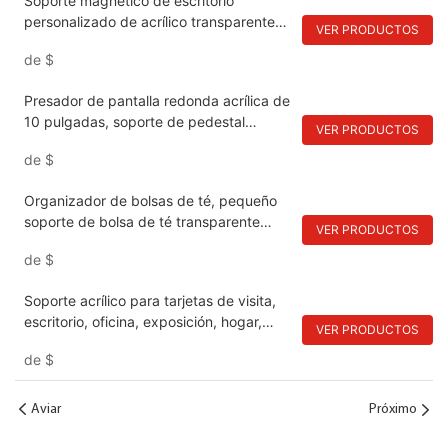
Soporte magnético de escritorio
personalizado de acrílico transparente
VER PRODUCTOS
premium para letreros A4 en tiendas.
de
$
Presador de pantalla redonda acrílica de
10 pulgadas, soporte de pedestal
VER PRODUCTOS
impermeable negro para plantas y baño,
de
$
bandeja moderna de exhibición para el
hogar y la decoración del mostrador de
Organizador de bolsas de té, pequeño
la cocina
soporte de bolsa de té transparente
VER PRODUCTOS
para cajones gabinetes de cocina
de
$
encimeras de la despensa de la
despensa de almacenamiento, cápsulas
Soporte acrílico para tarjetas de visita,
de café acrílico sin BPA, paquetes de
escritorio, oficina, exposición, hogar,
azúcar
VER PRODUCTOS
restaurante
de
$
Aviar
Próximo