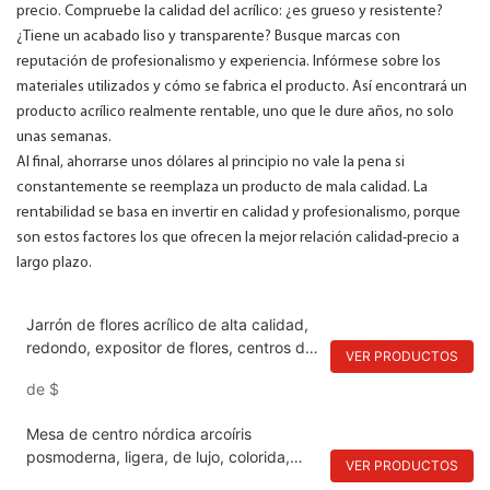
precio. Compruebe la calidad del acrílico: ¿es grueso y resistente?
¿Tiene un acabado liso y transparente? Busque marcas con
reputación de profesionalismo y experiencia. Infórmese sobre los
materiales utilizados y cómo se fabrica el producto. Así encontrará un
producto acrílico realmente rentable, uno que le dure años, no solo
unas semanas.
Al final, ahorrarse unos dólares al principio no vale la pena si
constantemente se reemplaza un producto de mala calidad. La
rentabilidad se basa en invertir en calidad y profesionalismo, porque
son estos factores los que ofrecen la mejor relación calidad-precio a
largo plazo.
Jarrón de flores acrílico de alta calidad,
redondo, expositor de flores, centros de
VER PRODUCTOS
mesa para bodas, decoraciones para
de
$
bodas, eventos y compromisos.
Mesa de centro nórdica arcoíris
posmoderna, ligera, de lujo, colorida,
VER PRODUCTOS
transparente, de acrílico y plexiglás,