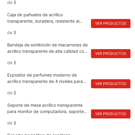
de
$
para balcón, loncheras escolares para
niños
Caja de pañuelos de acrílico
transparente, duradera, resistente al
VER PRODUCTOS
agua y de diseño moderno, creativa, con
de
$
cajón largo, para almacenamiento en
restaurantes, de plástico, al por mayor.
Bandeja de exhibición de macarrones de
acrílico transparente de alta calidad con
VER PRODUCTOS
4 ranuras para galletas y
de
$
almacenamiento, grosor de 4 mm,
opción de logotipo personalizado, hecha
Expositor de perfumes moderno de
a mano.
acrílico transparente de 4 niveles para
VER PRODUCTOS
mostrador, organizador para tiendas
de
$
minoristas.
Soporte de mesa acrílico transparente
para monitor de computadora, soporte
VER PRODUCTOS
elevador acrílico para laptop, estante
de
$
exhibidor de joyería y TV, estantes de
exhibición premium