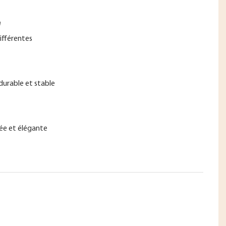
e
différentes
urable et stable
sée et élégante