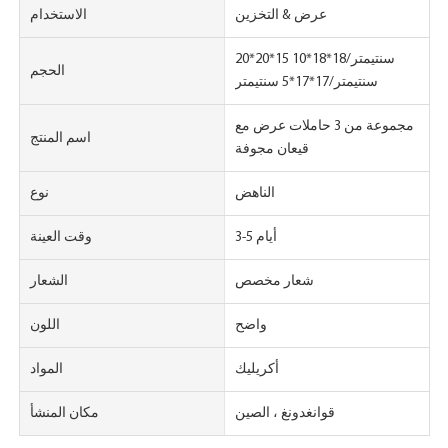
عرض & التخزين
الاستخدام
20*20*15 سنتيمتر/18*18*10
الحجم
سنتيمتر/17*17*5 سنتيمتر
مجموعة من 3 حاملات عرض مع
اسم المنتج
قيعان مجوفة
الناهض
نوع
3-5 أيام
وقت العينة
شعار مخصص
الشعار
واضح
اللون
أكريليك
المواد
قوانغدونغ ، الصين
مكان المنشأ