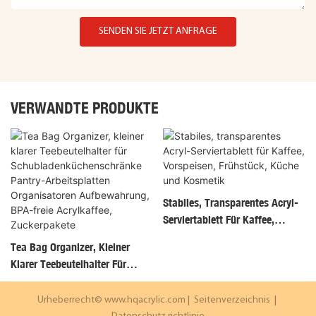
SENDEN SIE JETZT ANFRAGE
VERWANDTE PRODUKTE
Stabiles, Transparentes Acryl-
Serviertablett Für Kaffee,
Vorspeisen, Frühstück, Küche
Tea Bag Organizer, Kleiner
Und Kosmetik
Klarer Teebeutelhalter Für
Schubladenküchenschränke
Pantry-Arbeitsplatten
Urheberrecht©
www.hqacrylic.com
|
Seitenverzeichnis
|
Organisatoren Aufbewahrung,