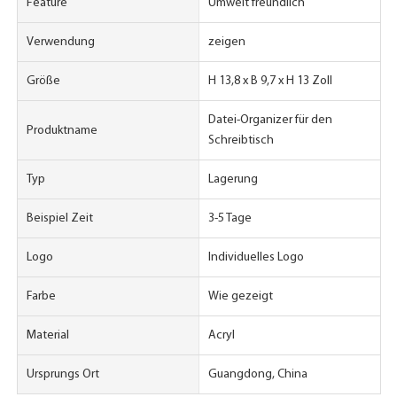
Feature
Umwelt freundlich
Verwendung
zeigen
Größe
H 13,8 x B 9,7 x H 13 Zoll
Datei-Organizer für den
Produktname
Schreibtisch
Typ
Lagerung
Beispiel Zeit
3-5 Tage
Logo
Individuelles Logo
Farbe
Wie gezeigt
Material
Acryl
Ursprungs Ort
Guangdong, China