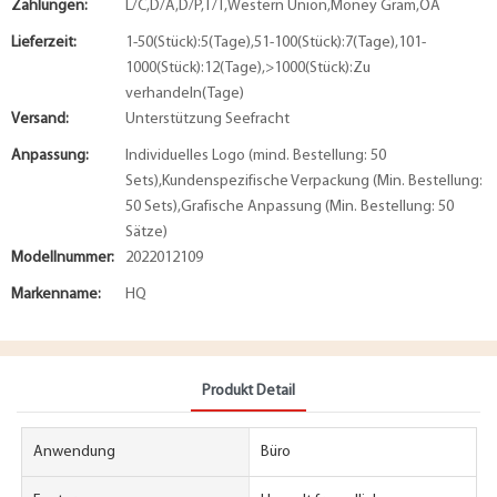
Zahlungen:
L/C,D/A,D/P,T/T,Western Union,Money Gram,OA
Lieferzeit:
1-50(Stück):5(Tage),51-100(Stück):7(Tage),101-
1000(Stück):12(Tage),>1000(Stück):Zu
verhandeln(Tage)
Versand:
Unterstützung Seefracht
Anpassung:
Individuelles Logo (mind. Bestellung: 50
Sets),Kundenspezifische Verpackung (Min. Bestellung:
50 Sets),Grafische Anpassung (Min. Bestellung: 50
Sätze)
Modellnummer:
2022012109
Markenname:
HQ
Produkt Detail
Anwendung
Büro