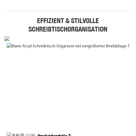
EFFIZIENT & STILVOLLE
SCHREIBTISCHORGANISATION
t
f
v
A
e