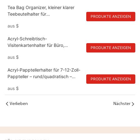
Tea Bag Organizer, kleiner klarer
Teebeutelhalter für
PRODUKTE ANZEIGEN
Schubladenküchenschränke Pantry-
aus
$
Arbeitsplatten Organisatoren
Aufbewahrung, BPA-freie
Acryl-Schreibtisch-
Acrylkaffee, Zuckerpakete
Visitenkartenhalter für Büro,
PRODUKTE ANZEIGEN
Ausstellung, Zuhause, Restaurant
aus
$
Acryl-Papptellerhalter für 7-12-Zoll-
Pappteller – rund/quadratisch –
PRODUKTE ANZEIGEN
Schreibtisch-Schrankregale
aus
$
Verlieben
Nächster