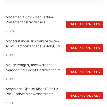
Moderner, 4-stöckiger Parfüm-
Präsentationsständer aus
PRODUKTE ANZEIGEN
transparentem Acryl für die
aus
$
Ladentheke im Einzelhandel
Monitorständer aus transparentem
Acryl, Laptopständer aus Acryl, TV-
PRODUKTE ANZEIGEN
Schmuckständer, Premium-
aus
$
Präsentationsständer
Maßgefertigter, hochwertiger,
transparenter Acryl-Schildhalter im
PRODUKTE ANZEIGEN
A4-Format – Magnetischer
aus
$
Tischaufsteller für den Einzelhandel
Acrylrunde Display Riser 10 Zoll 2-
Pack, schwarzer wasserdichte
PRODUKTE ANZEIGEN
Ständer für Pflanzen und
aus
$
Badezimmer, modern