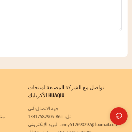
تواصل مع الشركة المصنعة لمنتجات
الأكريليك HUAQIU
جهة الاتصال: آني
تل: +86-13417582905
منت
anny512690297@foxmail.com
البريد الإلكتروني: