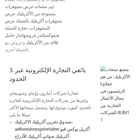
لهم
منصات عرض مجوهرات
مصنوعة من الأكريليك.
عرض
مجوهرات أكريليك بالجملة
عرض
المجوهرات، تجارة الجملة
شموكستاندر غروسهاندل
حامل
قلائد من الأكريليك
وعروض بيع
بالجملة أخرى.
3. بائعي التجارة الإلكترونية عبر
الحدود
تختارنا شركات أمازون وإيباي وشوبيفاي
وغيرها من شركات التجارة الإلكترونية العابرة
للحدود كمورد موثوق لها. وتشمل منتجاتها الأكثر
مبيعًا ما يلي:
صندوق تخزين أكريليك
الاكريليك-
أكريل بوكس
قبو
aufbewahrungsbehälter
أكريليك
صواني أكريليك للأدراج