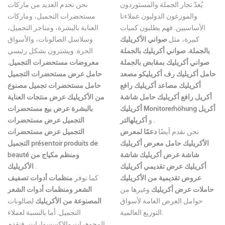
يُعدّ تجار الجملة والمستوردون
نحن نخدم العديد من ماركات
والموزعون الدوليون عملاءنا
مستحضرات التجميل، وماركات
الأساسيين. فهم يطلبون كميات
العناية بالبشرة، ومتاجر التجميل،
كبيرة، مثل
صواني الأكريليك
وسلاسل الصالونات، والأسواق
بالجملة.
صواني أكريليك بالجملة
الحرة. ويشترون بشكل رئيسي
صواني أكريليك بمقابض بالجملة
معروضات مستحضرات التجميل.
حامل أكريليك
رف أكريليكو
مصعد
حامل عرض مستحضرات التجميل
أكريليك
مصاعد أكريليك
رافع
حامل مستحضرات تجميل مصنوع
أكريل
رافع أكريليك
حامل شاشة
من الأكريليك
عرض منتجات العناية
Monitorerhöhung أكريل
أكريليك
بالبشرة
عرض بيع مستحضرات
.
و
أكريلهالتر
التجميل
عرض مستحضرات
نحن نقدم أيضًا
دعمًا لمعرض
التجميل
عرض مستحضرات
الأكريليك
حامل معرض أكريليك
présentoir produits de
التجميل
شاشة عرض أكريليك
شاشة
ومنظم مكياج من
beauté
أكريليك
عرض تقديمي أكريليك
.
الأكريليك
عروض تقديمية من الأكريليك
كما نوفر
منظمات أدوات تصفيف
حاملات عرض أكريليك
وغيرها من
الشعر
ومنظمات أدوات الشعر
حوامل العرض العامة لأسواق
المصنوعة من الأكريليك
لصالونات
التوزيع العالمية.
التجميل. أما بالنسبة لعملاء
المجوهرات والإكسسوارات، فنقدم