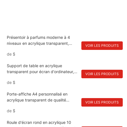
Présentoir à parfums moderne à 4
niveaux en acrylique transparent,
VOIR LES PRODUITS
présentoir de comptoir pour magasin
de
$
de détail
Support de table en acrylique
transparent pour écran d'ordinateur,
VOIR LES PRODUITS
support surélevé pour ordinateur
de
$
portable en acrylique, présentoir pour
téléviseur et bijoux, présentoirs haut
Porte-affiche A4 personnalisé en
de gamme
acrylique transparent de qualité
VOIR LES PRODUITS
supérieure - Présentoir magnétique de
de
$
bureau pour commerce de détail
Roule d'écran rond en acrylique 10