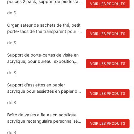
pouces 2 pack, support de piédestal
VOIR LES PRODUITS
étanche noir pour les plantes et la salle
de
$
de bain, plateau d'affichage moderne
pour la maison et le comptoir de la
Organisateur de sachets de thé, petit
cuisine
porte-sacs de thé transparent pour le
VOIR LES PRODUITS
tiroir armoires de cuisine de garde-
de
$
manger des organisateurs de
comptoirs, rangement, gousses de
Support de porte-cartes de visite en
café en acrylique sans BPA, paquets
acrylique, pour bureau, exposition,
de sucre
VOIR LES PRODUITS
maison, Restaurant
de
$
Support d'assiettes en papier
acrylique pour assiettes en papier de
VOIR LES PRODUITS
7 à 12 pouces, rond/carré, étagères
de
$
d'armoire de bureau
Boîte de vases à fleurs en acrylique
acrylique rectangulaire personnalisée
VOIR LES PRODUITS
pour décorations de table
de
$