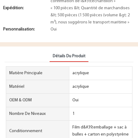
confirmation de l&#39;échantillon »
Expédition:
« 100 pièces &lt; Quantité de marchandises
&lt; 500 pièces (1 500 pièces (volume &gt; 2
m³), ​​nous suggérons le transport maritime »
Personnalisation:
Oui
Détails Du Produit
Matière Principale
acrylique
Matériel
acrylique
OEM & ODM
Oui
Nombre De Niveaux
1
Film d&#39;emballage + sac à
Conditionnement
bulles + carton en polystyrène